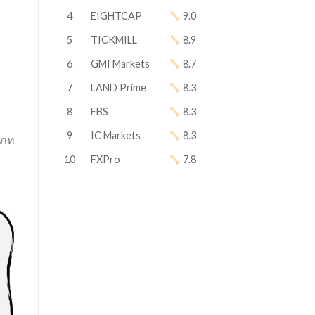
4
EIGHTCAP
9.0
5
TICKMILL
8.9
6
GMI Markets
8.7
7
LAND Prime
8.3
8
FBS
8.3
9
IC Markets
8.3
ะเภท
10
FXPro
7.8