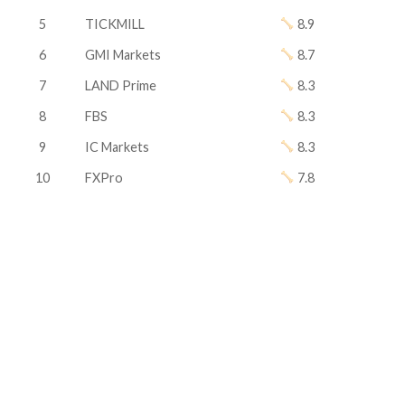
5
TICKMILL
8.9
6
GMI Markets
8.7
7
LAND Prime
8.3
8
FBS
8.3
9
IC Markets
8.3
10
FXPro
7.8