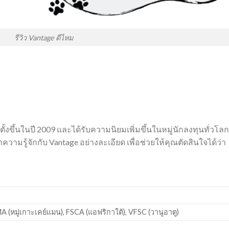
รีวิว Vantage ดีไหม
ั้งขึ้นในปี 2009 และได้รับความนิยมเพิ่มขึ้นในหมู่นักลงทุนทั่วโลก
รู้จักกับ Vantage อย่างละเอียด เพื่อช่วยให้คุณตัดสินใจได้ว่า
A (หมู่เกาะเคย์แมน), FSCA (แอฟริกาใต้), VFSC (วานูอาตู)