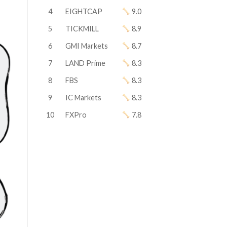
4
EIGHTCAP
9.0
5
TICKMILL
8.9
6
GMI Markets
8.7
7
LAND Prime
8.3
8
FBS
8.3
9
IC Markets
8.3
10
FXPro
7.8