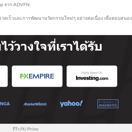
 App จาก ADVFN
งรวดเร็วและการพัฒนานวัตกรรมใหม่ๆ อย่างต่อเนื่อง เพื่อตอบสนอง
รีวิว PU Prime