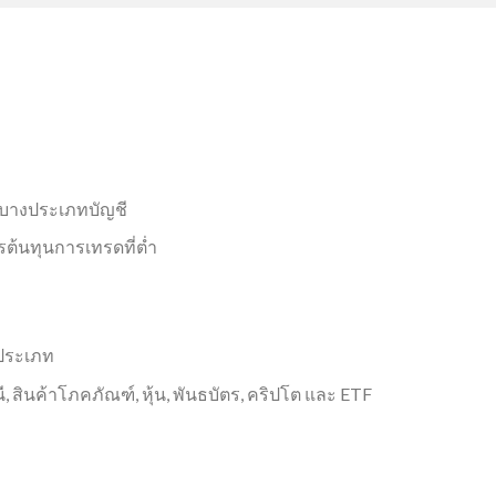
รับบางประเภทบัญชี
ต้นทุนการเทรดที่ต่ำ
ประเภท
ี, สินค้าโภคภัณฑ์, หุ้น, พันธบัตร, คริปโต และ ETF