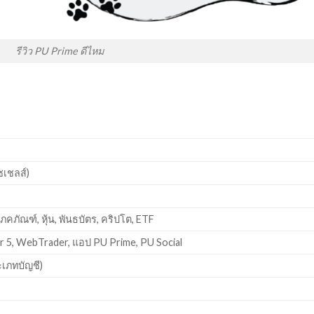
รีวิว PU Prime ดีไหม
ซเชลส์)
โภคภัณฑ์, หุ้น, พันธบัตร, คริปโต, ETF
 5, WebTrader, แอป PU Prime, PU Social
ะเภทบัญชี)