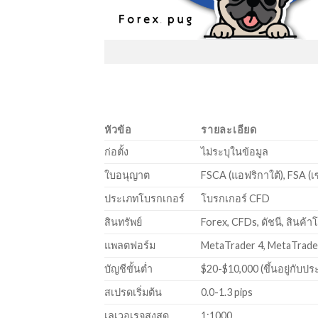
หัวข้อ
รายละเอียด
ก่อตั้ง
ไม่ระบุในข้อมูล
ใบอนุญาต
FSCA (แอฟริกาใต้), FSA (เ
ประเภทโบรกเกอร์
โบรกเกอร์ CFD
สินทรัพย์
Forex, CFDs, ดัชนี, สินค้า
แพลตฟอร์ม
MetaTrader 4, MetaTrader
บัญชีขั้นต่ำ
$20-$10,000 (ขึ้นอยู่กับปร
สเปรดเริ่มต้น
0.0-1.3 pips
เลเวอเรจสูงสุด
1:1000