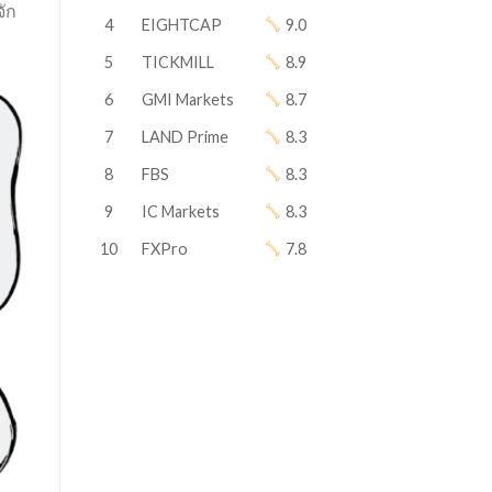
ัก
4
EIGHTCAP
9.0
5
TICKMILL
8.9
6
GMI Markets
8.7
7
LAND Prime
8.3
8
FBS
8.3
9
IC Markets
8.3
10
FXPro
7.8