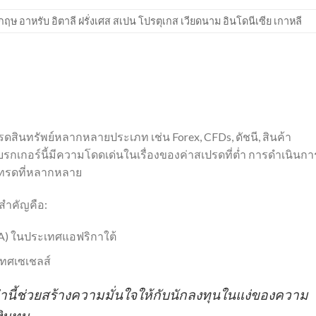
 อาหรับ อิตาลี ฝรั่งเศส สเปน โปรตุเกส เวียดนาม อินโดนีเซีย เกาหลี
รดสินทรัพย์หลากหลายประเภท เช่น Forex, CFDs, ดัชนี, สินค้า
โบรกเกอร์นี้มีความโดดเด่นในเรื่องของค่าสเปรดที่ต่ำ การดำเนินกา
รเทรดที่หลากหลาย
สำคัญคือ:
SCA) ในประเทศแอฟริกาใต้
เทศเซเชลส์
นี้ช่วยสร้างความมั่นใจให้กับนักลงทุนในแง่ของความ
ินทุน