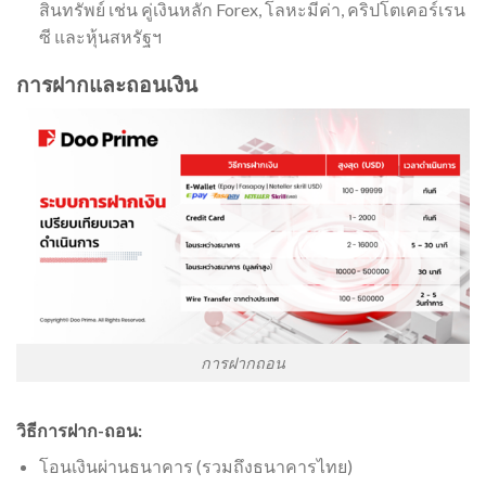
สินทรัพย์ เช่น คู่เงินหลัก Forex, โลหะมีค่า, คริปโตเคอร์เรน
ซี และหุ้นสหรัฐฯ
การฝากและถอนเงิน
การฝากถอน
วิธีการฝาก-ถอน:
โอนเงินผ่านธนาคาร (รวมถึงธนาคารไทย)