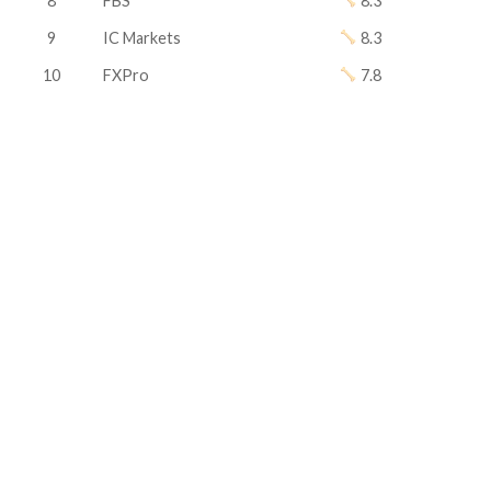
8
FBS
8.3
9
IC Markets
8.3
10
FXPro
7.8