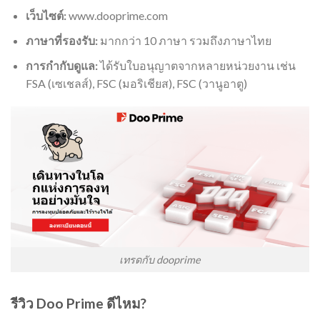
เว็บไซต์:
www.dooprime.com
ภาษาที่รองรับ:
มากกว่า 10 ภาษา รวมถึงภาษาไทย
การกำกับดูแล:
ได้รับใบอนุญาตจากหลายหน่วยงาน เช่น
FSA (เซเชลส์), FSC (มอริเชียส), FSC (วานูอาตู)
เทรดกับ dooprime
รีวิว Doo Prime ดีไหม?