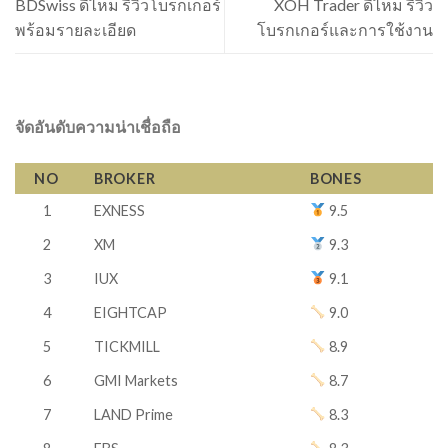
BDSwiss ดีไหม รีวิวโบรกเกอร์
XOH Trader ดีไหม รีวิว
พร้อมรายละเอียด
โบรกเกอร์และการใช้งาน
จัดอันดับความน่าเชื่อถือ
NO
BROKER
BONES
1
EXNESS
9.5
2
XM
9.3
3
IUX
9.1
4
EIGHTCAP
9.0
5
TICKMILL
8.9
6
GMI Markets
8.7
7
LAND Prime
8.3