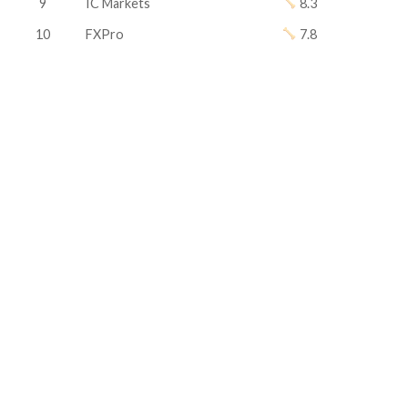
9
IC Markets
8.3
10
FXPro
7.8