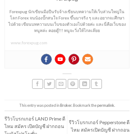
Forexpug นักเขียนมือปืนรับจ้างเขียนบทความให้เว็บส่วนใหญ่ใน
โลก Forex จนน้องปั๊กสนใจ Forex ขึ้นมาจริง ๆ และอยากจะศึกษา
ไปด้วย เขียนบทความบนเว็บของตัวเองไปด้วยค่ะ และนี่คือเว็บของ
หนูหล่ะ คอยดู๊!!! หนูจะวิ่งให้ไกลเล๊ยย
www.forexpug.com
This entry was posted in
Broker
. Bookmark the
permalink
.
รีวิวโบรกเกอร์ LAND Prime ดี
รีวิวโบรกเกอร์ Pepperstone ดี
ไหม สมัคร เปิดบัญชี ฝากถอน
ไหม สมัครเปิดบัญชี ฝากถอน
โบนัสโปรโมชั่น